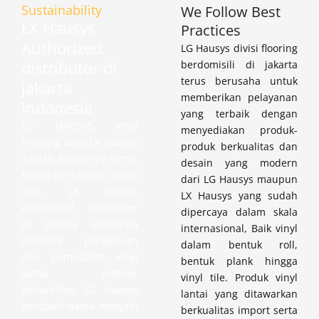
Sustainability
We Follow Best
LX Hausys
Practices
Authorized
LG Hausys divisi flooring
distributor di
berdomisili di jakarta
terus berusaha untuk
jakarta
memberikan pelayanan
indonesia
yang terbaik dengan
LG HAUSYS Vinyl
menyediakan produk-
Flooring atau LX Hausys
produk berkualitas dan
adalah keduanya sama,
desain yang modern
Hanya perubahan nama
dari LG Hausys maupun
saja. LX Hausys
LX Hausys yang sudah
Authorized distributor
dipercaya dalam skala
di jakarta indonesia
internasional, Baik vinyl
spesialis pengadaan
dalam bentuk roll,
dan pemasaran vinyl
bentuk plank hingga
lantai interior
vinyl tile. Produk vinyl
berkualitas. LG Hausys
lantai yang ditawarkan
berubah nama menjadi
berkualitas import serta